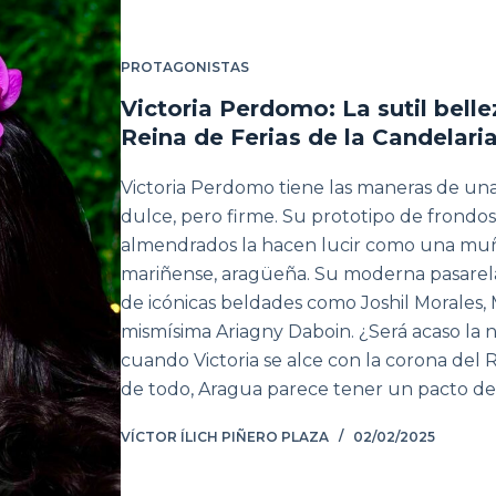
PROTAGONISTAS
Victoria Perdomo: La sutil bell
Reina de Ferias de la Candelari
Victoria Perdomo tiene las maneras de una R
dulce, pero firme. Su prototipo de frondo
almendrados la hacen lucir como una muñe
mariñense, aragüeña. Su moderna pasarela
de icónicas beldades como Joshil Morales, 
mismísima Ariagny Daboin. ¿Será acaso la
cuando Victoria se alce con la corona del
de todo, Aragua parece tener un pacto de 
VÍCTOR ÍLICH PIÑERO PLAZA
02/02/2025