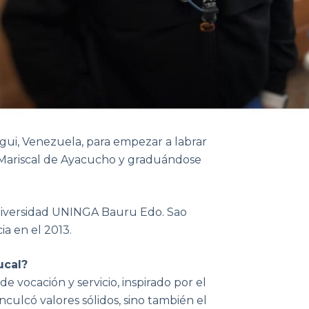
egui, Venezuela, para empezar a labrar
 Mariscal de Ayacucho y graduándose
niversidad UNINGA Bauru Edo. Sao
ia en el 2013.
ucal?
vocación y servicio, inspirado por el
nculcó valores sólidos, sino también el