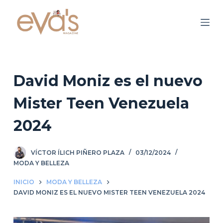
S
a
l
t
a
r
David Moniz es el nuevo
a
Mister Teen Venezuela
l
c
2024
o
n
VÍCTOR ÍLICH PIÑERO PLAZA
03/12/2024
t
MODA Y BELLEZA
e
n
INICIO
MODA Y BELLEZA
i
DAVID MONIZ ES EL NUEVO MISTER TEEN VENEZUELA 2024
d
o