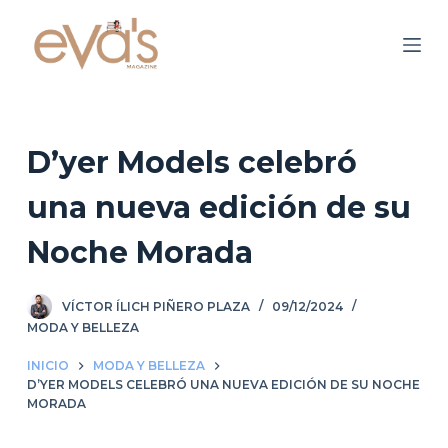
S
a
l
t
a
r
D’yer Models celebró
a
una nueva edición de su
l
c
Noche Morada
o
n
VÍCTOR ÍLICH PIÑERO PLAZA
09/12/2024
t
MODA Y BELLEZA
e
n
INICIO
MODA Y BELLEZA
i
D’YER MODELS CELEBRÓ UNA NUEVA EDICIÓN DE SU NOCHE
MORADA
d
o