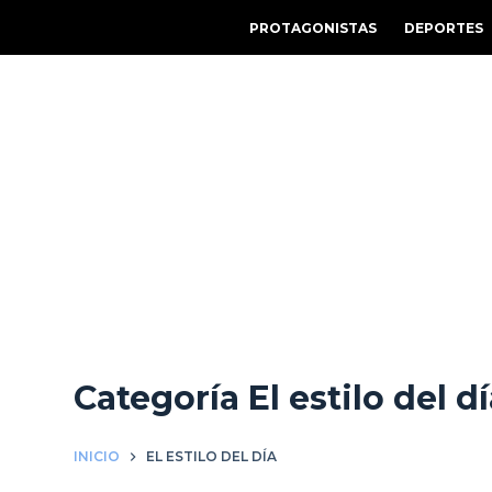
S
PROTAGONISTAS
DEPORTES
a
l
t
a
r
a
l
c
o
n
t
e
Categoría
El estilo del d
n
i
d
INICIO
EL ESTILO DEL DÍA
o