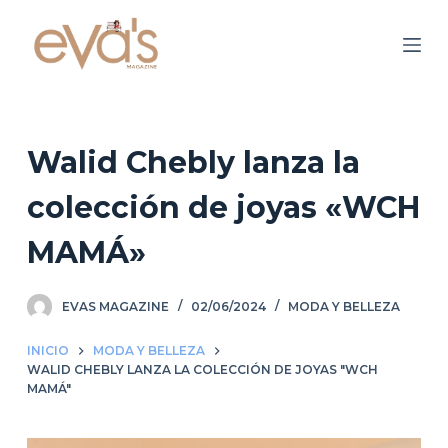
S
a
l
t
a
r
Walid Chebly lanza la
a
colección de joyas «WCH
l
c
MAMÁ»
o
n
EVAS MAGAZINE
02/06/2024
MODA Y BELLEZA
t
e
INICIO
MODA Y BELLEZA
n
WALID CHEBLY LANZA LA COLECCIÓN DE JOYAS "WCH
i
MAMÁ"
d
o