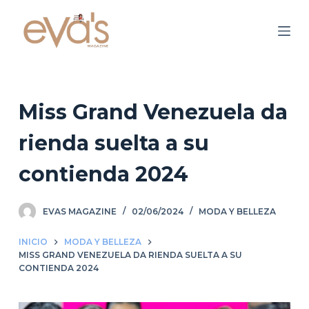
S
a
l
t
a
r
Miss Grand Venezuela da
a
rienda suelta a su
l
c
contienda 2024
o
n
EVAS MAGAZINE
02/06/2024
MODA Y BELLEZA
t
e
INICIO
MODA Y BELLEZA
n
MISS GRAND VENEZUELA DA RIENDA SUELTA A SU
i
CONTIENDA 2024
d
o