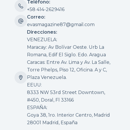
Teléfono:
+58 414-2629416
Correo:
evasmagazine87@gmail.com
Direcciones:
VENEZUELA:
Maracay: Av Bolívar Oeste. Urb La
Romana, Edif El Siglo. Edo. Aragua
Caracas: Entre Av. Lima y Av. La Salle,
Torre Phelps, Piso 12, Oficina. A y C,
Plaza Venezuela.
EEUU:
8333 NW 53rd Street Downtown,
#450, Doral, Fl 33166
ESPAÑA:
Goya 38, 1ro. Interior Centro, Madrid
28001 Madrid, España