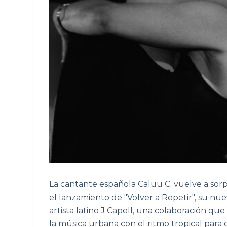
La cantante española Caluu C. vuelve a sor
el lanzamiento de "Volver a Repetir", su nue
artista latino J Capell, una colaboración que
la música urbana con el ritmo tropical para 