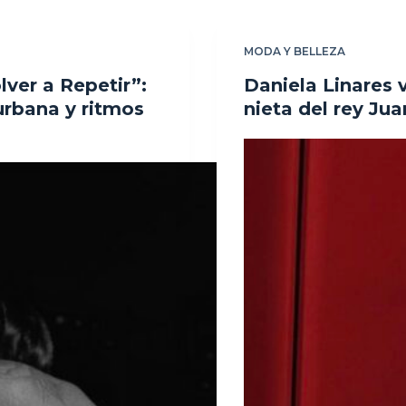
MODA Y BELLEZA
lver a Repetir”:
Daniela Linares v
urbana y ritmos
nieta del rey Ju