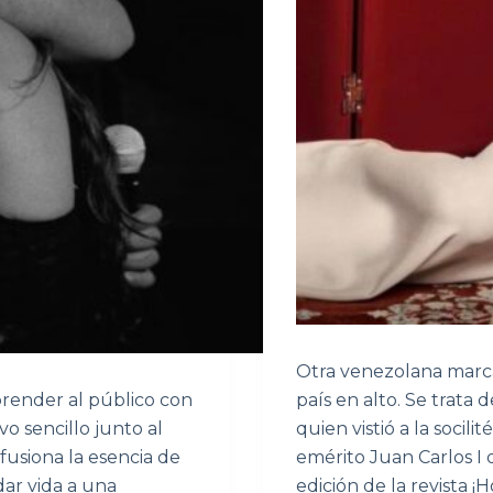
Otra venezolana marca
prender al público con
país en alto. Se trata 
vo sencillo junto al
quien vistió a la socili
 fusiona la esencia de
emérito Juan Carlos I 
dar vida a una
edición de la revista ¡H