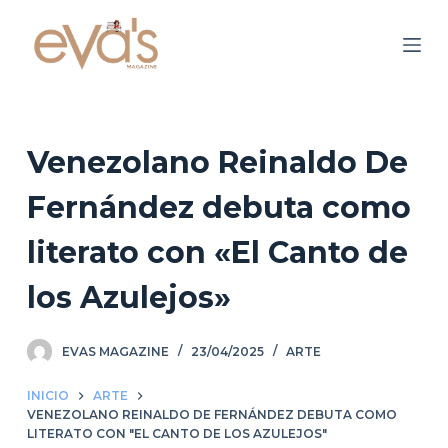
S
a
l
t
a
r
Venezolano Reinaldo De
a
Fernández debuta como
l
c
literato con «El Canto de
o
n
los Azulejos»
t
e
EVAS MAGAZINE
23/04/2025
ARTE
n
i
INICIO
ARTE
d
VENEZOLANO REINALDO DE FERNÁNDEZ DEBUTA COMO
LITERATO CON "EL CANTO DE LOS AZULEJOS"
o