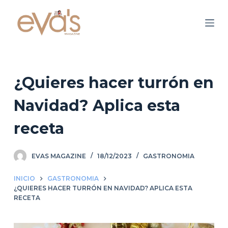
S
a
l
t
a
r
¿Quieres hacer turrón en
a
Navidad? Aplica esta
l
c
receta
o
n
EVAS MAGAZINE
18/12/2023
GASTRONOMIA
t
e
INICIO
GASTRONOMIA
n
¿QUIERES HACER TURRÓN EN NAVIDAD? APLICA ESTA
i
RECETA
d
o