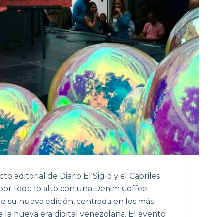
o editorial de Diario El Siglo y el Capriles
or todo lo alto con una Denim Coffee
e su nueva edición, centrada en los más
 la nueva era digital venezolana. El evento