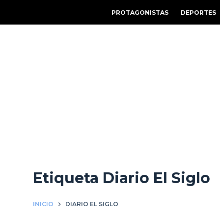
S
PROTAGONISTAS
DEPORTES
a
l
t
a
r
a
l
c
o
n
t
e
Etiqueta
Diario El Siglo
n
i
d
INICIO
DIARIO EL SIGLO
o