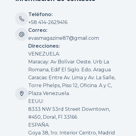
Teléfono:
+58 414-2629416
Correo:
evasmagazine87@gmail.com
Direcciones:
VENEZUELA:
Maracay: Av Bolívar Oeste. Urb La
Romana, Edif El Siglo. Edo. Aragua
Caracas: Entre Av. Lima y Av. La Salle,
Torre Phelps, Piso 12, Oficina. A y C,
Plaza Venezuela.
EEUU:
8333 NW 53rd Street Downtown,
#450, Doral, Fl 33166
ESPAÑA:
Goya 38, 1ro. Interior Centro, Madrid