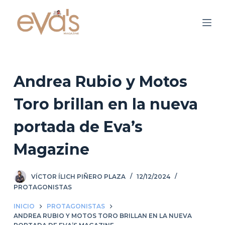
S
a
l
t
a
r
Andrea Rubio y Motos
a
Toro brillan en la nueva
l
c
portada de Eva’s
o
n
Magazine
t
e
VÍCTOR ÍLICH PIÑERO PLAZA
12/12/2024
n
PROTAGONISTAS
i
d
INICIO
PROTAGONISTAS
ANDREA RUBIO Y MOTOS TORO BRILLAN EN LA NUEVA
o