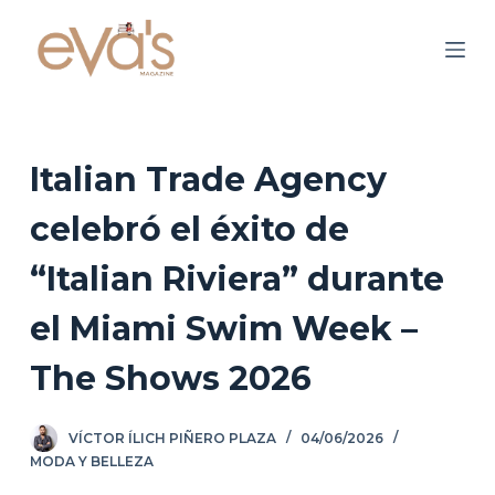
S
a
l
t
a
r
Italian Trade Agency
a
celebró el éxito de
l
c
“Italian Riviera” durante
o
n
el Miami Swim Week –
t
The Shows 2026
e
n
i
VÍCTOR ÍLICH PIÑERO PLAZA
04/06/2026
d
MODA Y BELLEZA
o