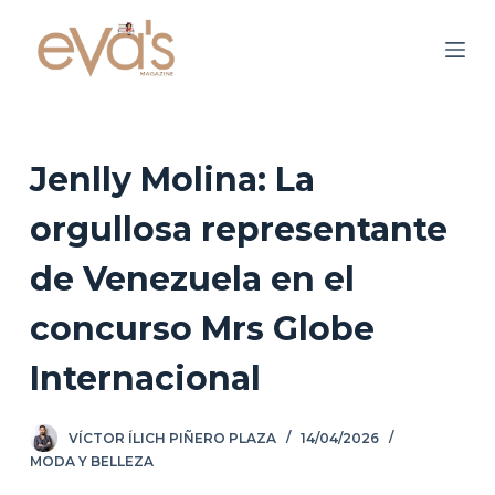
S
a
l
t
a
r
Jenlly Molina: La
a
orgullosa representante
l
c
de Venezuela en el
o
n
concurso Mrs Globe
t
Internacional
e
n
i
VÍCTOR ÍLICH PIÑERO PLAZA
14/04/2026
d
MODA Y BELLEZA
o