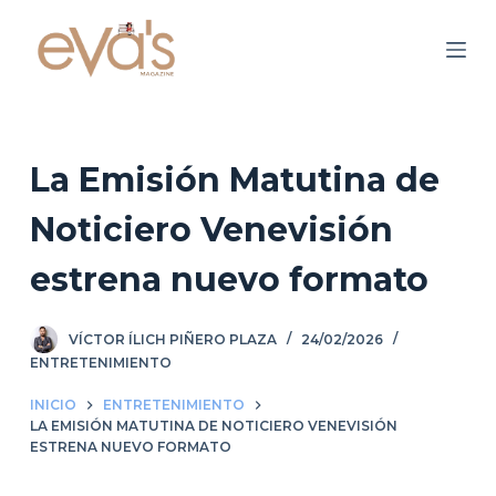
S
a
l
t
a
r
La Emisión Matutina de
a
Noticiero Venevisión
l
c
estrena nuevo formato
o
n
VÍCTOR ÍLICH PIÑERO PLAZA
24/02/2026
t
ENTRETENIMIENTO
e
n
INICIO
ENTRETENIMIENTO
i
LA EMISIÓN MATUTINA DE NOTICIERO VENEVISIÓN
ESTRENA NUEVO FORMATO
d
o