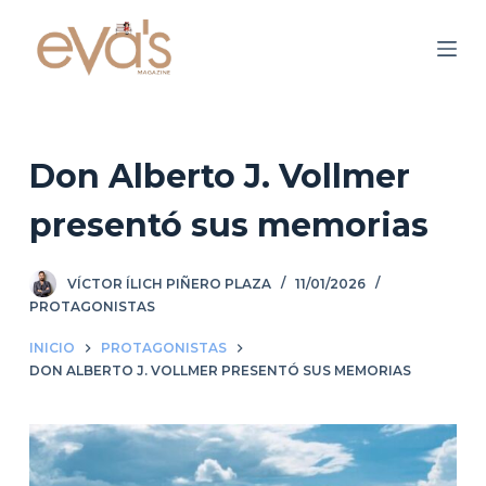
S
a
l
t
a
r
Don Alberto J. Vollmer
a
presentó sus memorias
l
c
o
VÍCTOR ÍLICH PIÑERO PLAZA
11/01/2026
n
PROTAGONISTAS
t
INICIO
PROTAGONISTAS
e
DON ALBERTO J. VOLLMER PRESENTÓ SUS MEMORIAS
n
i
d
o