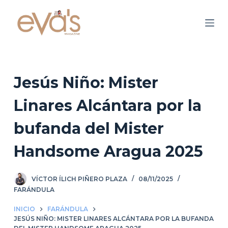
S
a
l
t
a
r
Jesús Niño: Mister
a
Linares Alcántara por la
l
c
bufanda del Mister
o
n
Handsome Aragua 2025
t
e
VÍCTOR ÍLICH PIÑERO PLAZA
08/11/2025
n
FARÁNDULA
i
d
INICIO
FARÁNDULA
JESÚS NIÑO: MISTER LINARES ALCÁNTARA POR LA BUFANDA
o