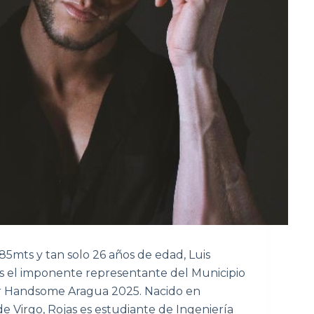
85mts y tan solo 26 años de edad, Luis
 es el imponente representante del Municipio
er Handsome Aragua 2025. Nacido en
de Virgo, Rojas es estudiante de Ingeniería