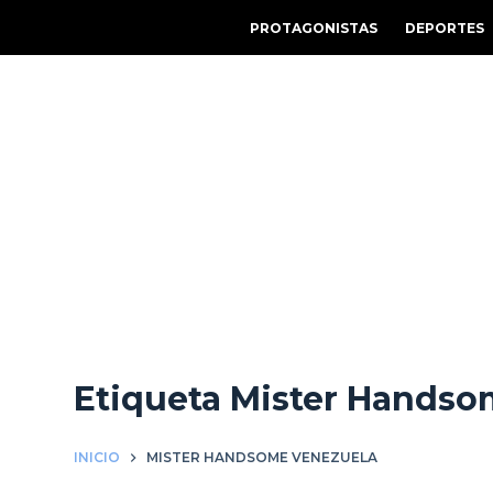
S
PROTAGONISTAS
DEPORTES
a
l
t
a
r
a
l
c
o
n
t
e
Etiqueta
Mister Handso
n
i
d
INICIO
MISTER HANDSOME VENEZUELA
o