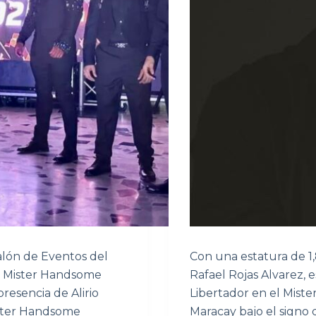
alón de Eventos del
Con una estatura de 1,
ón Mister Handsome
Rafael Rojas Alvarez,
resencia de Alirio
Libertador en el Mist
ister Handsome
Maracay bajo el signo 