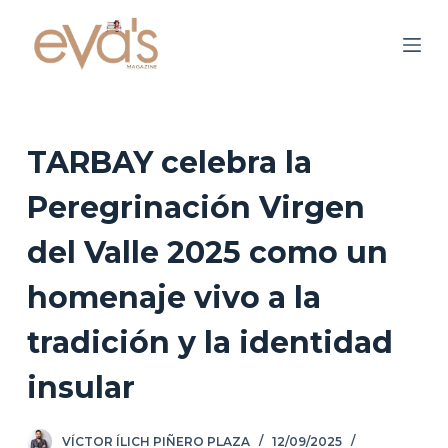
S
a
l
t
a
r
TARBAY celebra la
a
Peregrinación Virgen
l
c
del Valle 2025 como un
o
n
homenaje vivo a la
t
tradición y la identidad
e
n
insular
i
d
o
VÍCTOR ÍLICH PIÑERO PLAZA
12/09/2025