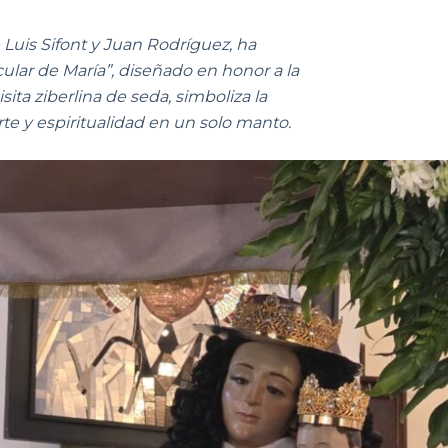
Luis Sifont y Juan Rodríguez, ha
lar de María”, diseñado en honor a la
ita ziberlina de seda, simboliza la
rte y espiritualidad en un solo manto.