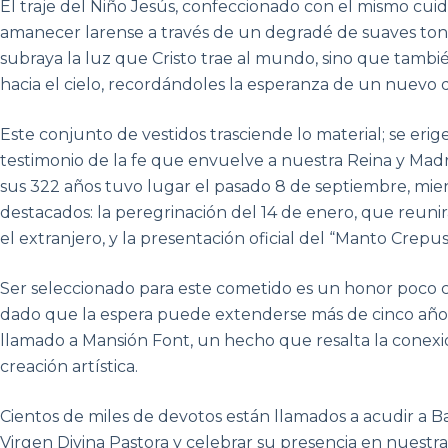
El traje del Niño Jesús, confeccionado con el mismo cuid
amanecer larense a través de un degradé de suaves tono
subraya la luz que Cristo trae al mundo, sino que también 
hacia el cielo, recordándoles la esperanza de un nuevo d
Este conjunto de vestidos trasciende lo material; se er
testimonio de la fe que envuelve a nuestra Reina y Madre
sus 322 años tuvo lugar el pasado 8 de septiembre, mien
destacados: la peregrinación del 14 de enero, que reunirá
el extranjero, y la presentación oficial del “Manto Crep
Ser seleccionado para este cometido es un honor poco 
dado que la espera puede extenderse más de cinco años.
llamado a Mansión Font, un hecho que resalta la conexió
creación artística.
Cientos de miles de devotos están llamados a acudir a B
Virgen Divina Pastora y celebrar su presencia en nuestras