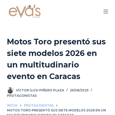
S
a
l
t
a
r
Motos Toro presentó sus
a
siete modelos 2026 en
l
c
un multitudinario
o
n
evento en Caracas
t
e
VÍCTOR ÍLICH PIÑERO PLAZA
25/08/2025
n
PROTAGONISTAS
i
d
INICIO
PROTAGONISTAS
MOTOS TORO PRESENTÓ SUS SIETE MODELOS 2026 EN UN
o