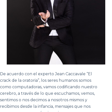
De acuerdo con el experto Jean Caccavale “El
crack de la oratoria”, los seres humanos somos
como computadoras, vamos codificando nuestro
cerebro, a través de lo que escuchamos, vemos,
sentimos o nos decimos a nosotros mismos y
recibimos desde la infancia, mensajes que nos