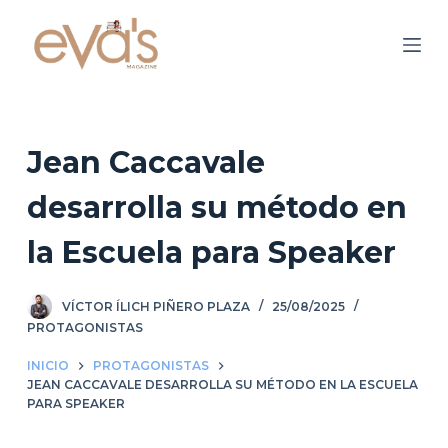
S
a
l
t
a
r
Jean Caccavale
a
desarrolla su método en
l
c
la Escuela para Speaker
o
n
VÍCTOR ÍLICH PIÑERO PLAZA
25/08/2025
t
PROTAGONISTAS
e
n
INICIO
PROTAGONISTAS
i
JEAN CACCAVALE DESARROLLA SU MÉTODO EN LA ESCUELA
PARA SPEAKER
d
o