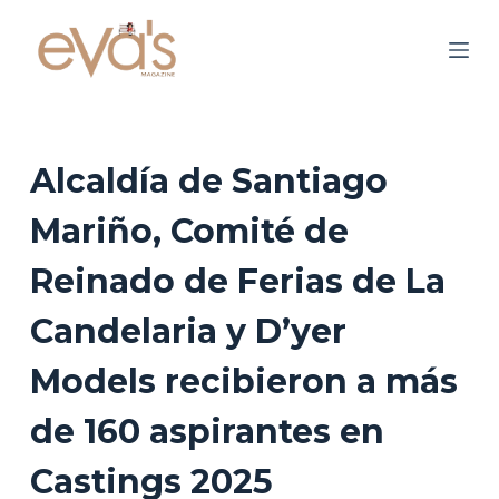
S
a
l
t
a
r
Alcaldía de Santiago
a
Mariño, Comité de
l
c
Reinado de Ferias de La
o
n
Candelaria y D’yer
t
Models recibieron a más
e
n
de 160 aspirantes en
i
d
Castings 2025
o