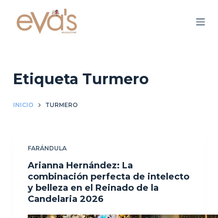
S
a
l
t
a
r
Etiqueta
Turmero
a
l
INICIO
TURMERO
c
o
n
FARÁNDULA
t
e
Arianna Hernández: La
n
combinación perfecta de intelecto
y belleza en el Reinado de la
i
Candelaria 2026
d
o