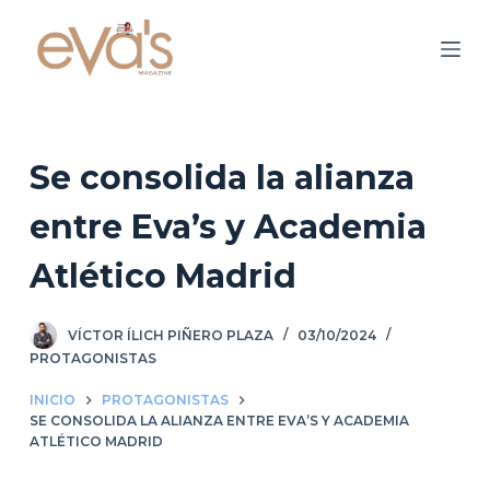
S
a
l
t
a
r
Se consolida la alianza
a
entre Eva’s y Academia
l
c
Atlético Madrid
o
n
VÍCTOR ÍLICH PIÑERO PLAZA
03/10/2024
t
PROTAGONISTAS
e
n
INICIO
PROTAGONISTAS
i
SE CONSOLIDA LA ALIANZA ENTRE EVA’S Y ACADEMIA
ATLÉTICO MADRID
d
o