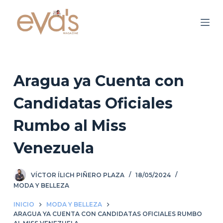
S
a
l
t
a
r
Aragua ya Cuenta con
a
Candidatas Oficiales
l
c
Rumbo al Miss
o
n
Venezuela
t
e
VÍCTOR ÍLICH PIÑERO PLAZA
18/05/2024
n
MODA Y BELLEZA
i
d
INICIO
MODA Y BELLEZA
ARAGUA YA CUENTA CON CANDIDATAS OFICIALES RUMBO
o