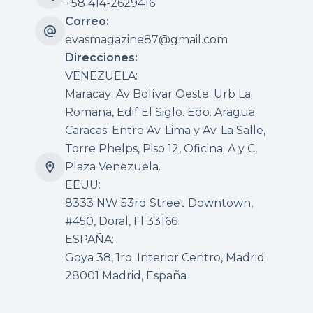
+58 414-2629416
Correo:
evasmagazine87@gmail.com
Direcciones:
VENEZUELA:
Maracay: Av Bolívar Oeste. Urb La
Romana, Edif El Siglo. Edo. Aragua
Caracas: Entre Av. Lima y Av. La Salle,
Torre Phelps, Piso 12, Oficina. A y C,
Plaza Venezuela.
EEUU:
8333 NW 53rd Street Downtown,
#450, Doral, Fl 33166
ESPAÑA:
Goya 38, 1ro. Interior Centro, Madrid
28001 Madrid, España