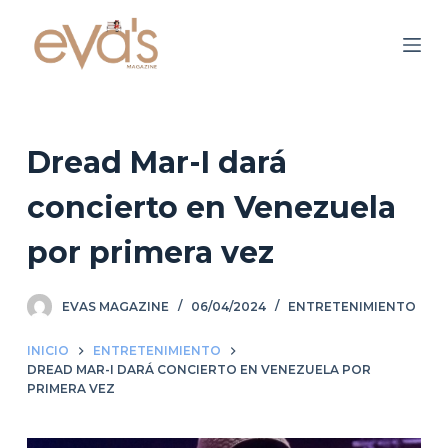
S
a
l
t
a
r
Dread Mar-I dará
a
concierto en Venezuela
l
c
por primera vez
o
n
EVAS MAGAZINE
06/04/2024
ENTRETENIMIENTO
t
e
INICIO
ENTRETENIMIENTO
n
DREAD MAR-I DARÁ CONCIERTO EN VENEZUELA POR
i
PRIMERA VEZ
d
o