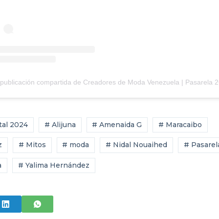
tal 2024
# Alijuna
# Amenaida G
# Maracaibo
z
# Mitos
# moda
# Nidal Nouaihed
# Pasarel
a
# Yalima Hernández