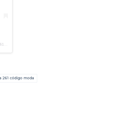
Una publicación compartida de Creadores de Moda Venezuela | Pasarela 261 (@acmov_)
a 261 código moda