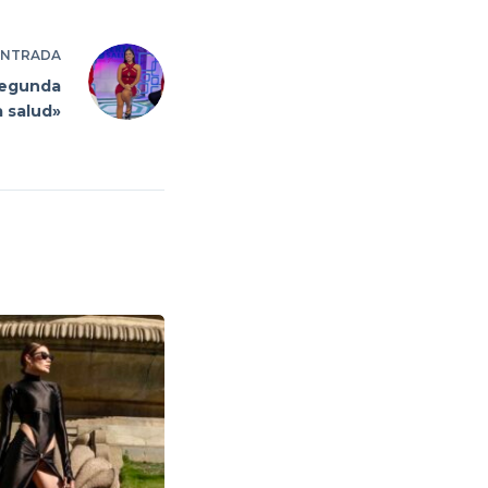
ENTRADA
 segunda
 salud»