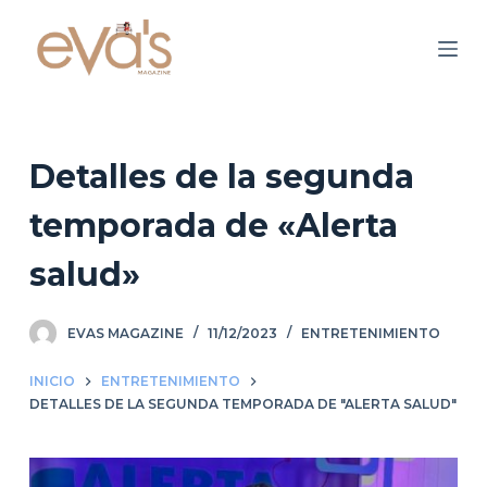
S
a
l
t
a
r
Detalles de la segunda
a
temporada de «Alerta
l
c
salud»
o
n
EVAS MAGAZINE
11/12/2023
ENTRETENIMIENTO
t
e
INICIO
ENTRETENIMIENTO
n
DETALLES DE LA SEGUNDA TEMPORADA DE "ALERTA SALUD"
i
d
o