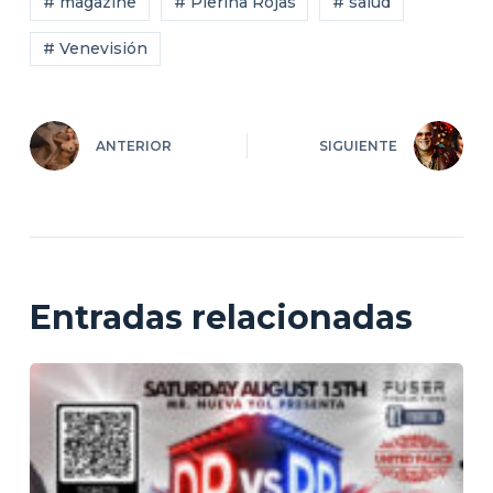
# magazine
# Pierina Rojas
# salud
# Venevisión
ANTERIOR
SIGUIENTE
Entradas relacionadas