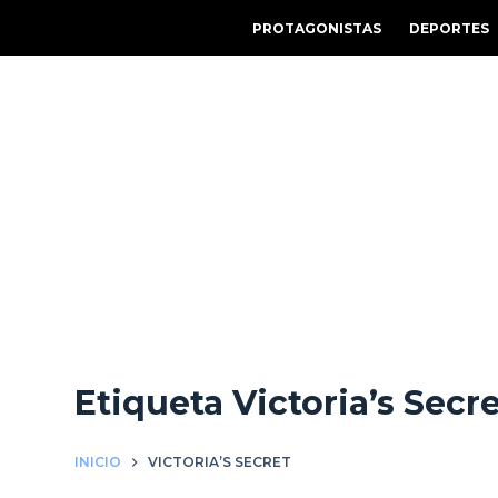
S
PROTAGONISTAS
DEPORTES
a
l
t
a
r
a
l
c
o
n
t
e
Etiqueta
Victoria’s Secr
n
i
d
INICIO
VICTORIA’S SECRET
o