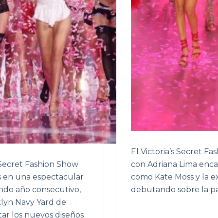
El Victoria’s Secret F
s Secret Fashion Show
con Adriana Lima enca
es en una espectacular
como Kate Moss y la ex
ndo año consecutivo,
debutando sobre la pa
klyn Navy Yard de
ar los nuevos diseños