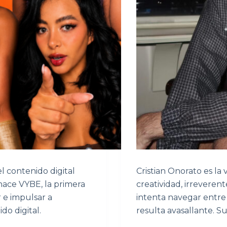
l contenido digital
Cristian Onorato es la
nace VYBE, la primera
creatividad, irrevere
 e impulsar a
intenta navegar entre 
do digital.
resulta avasallante. Su