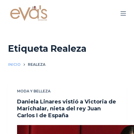
S
a
l
t
a
r
Etiqueta
Realeza
a
l
INICIO
REALEZA
c
o
n
MODA Y BELLEZA
t
e
Daniela Linares vistió a Victoria de
n
Marichalar, nieta del rey Juan
Carlos I de España
i
d
o