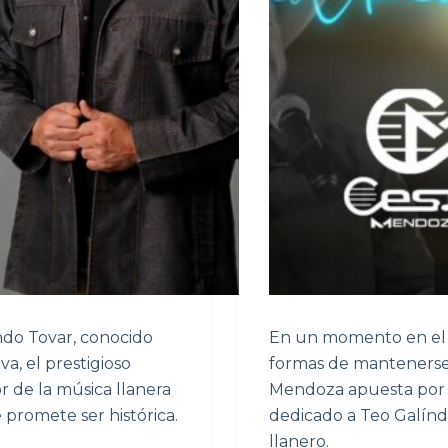
ndo Tovar, conocido
En un momento en el q
va, el prestigioso
formas de mantenerse 
r de la música llanera
Mendoza apuesta por s
 promete ser histórica.
dedicado a Teo Galínde
llanero.