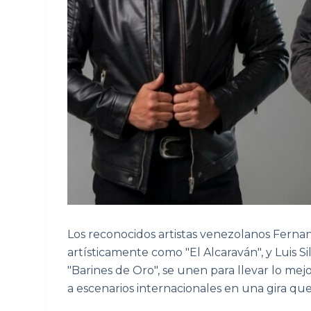
Los reconocidos artistas venezolanos Ferna
artísticamente como "El Alcaraván", y Luis Sil
"Barines de Oro", se unen para llevar lo mejo
a escenarios internacionales en una gira que