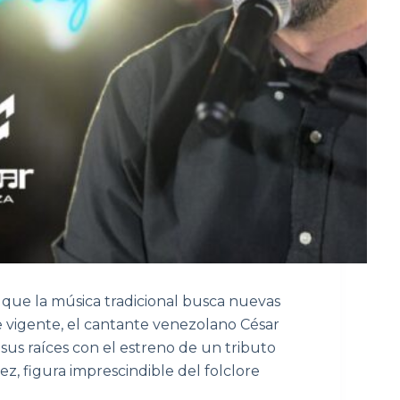
ue la música tradicional busca nuevas
vigente, el cantante venezolano César
us raíces con el estreno de un tributo
z, figura imprescindible del folclore