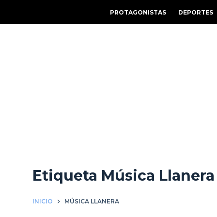
S
PROTAGONISTAS
DEPORTES
a
l
t
a
r
a
l
c
o
n
t
e
Etiqueta
Música Llanera
n
i
d
INICIO
MÚSICA LLANERA
o