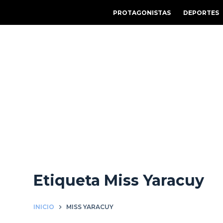
S
PROTAGONISTAS
DEPORTES
a
l
t
a
r
a
l
c
o
n
t
e
Etiqueta
Miss Yaracuy
n
i
d
INICIO
MISS YARACUY
o