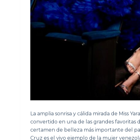
La amplia sonrisa y cálida mirada de Miss Yar
convertido en una de las grandes favoritas d
certamen de belleza más importante del paí
Cruz es el vivo ejemplo de la mujer venezo