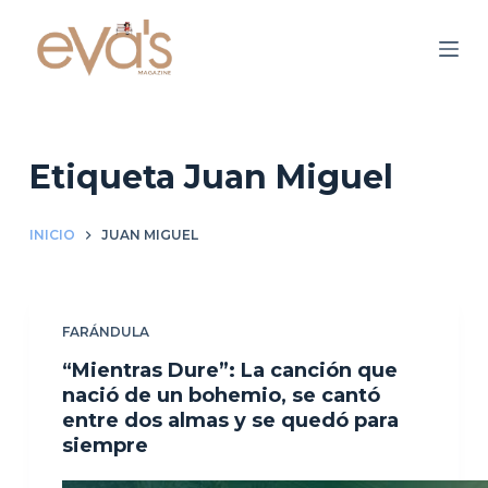
S
a
l
t
a
r
Etiqueta
Juan Miguel
a
l
INICIO
JUAN MIGUEL
c
o
n
FARÁNDULA
t
e
“Mientras Dure”: La canción que
n
nació de un bohemio, se cantó
entre dos almas y se quedó para
i
siempre
d
o