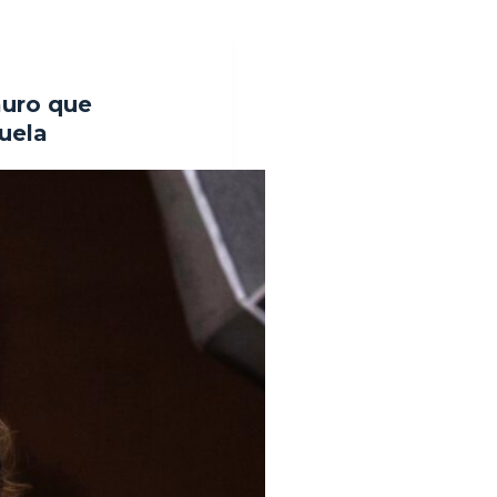
auro que
uela