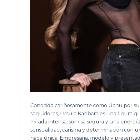
Conocida cariñosamente como Uchu por su
seguidores, Úrsula Kabbara es una figura qu
mirada intensa, sonrisa segura y una energ
sensualidad, carisma y determinación con u
hace única. Empresaria, modelo y presentado