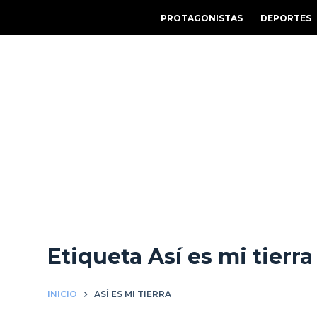
S
PROTAGONISTAS
DEPORTES
a
l
t
a
r
a
l
c
o
n
t
e
Etiqueta
Así es mi tierra
n
i
d
INICIO
ASÍ ES MI TIERRA
o