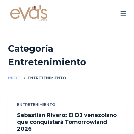
S
a
l
t
a
r
Categoría
a
Entretenimiento
l
c
o
INICIO
ENTRETENIMIENTO
n
t
e
ENTRETENIMIENTO
n
Sebastián Rivero: El DJ venezolano
i
que conquistará Tomorrowland
d
2026
o