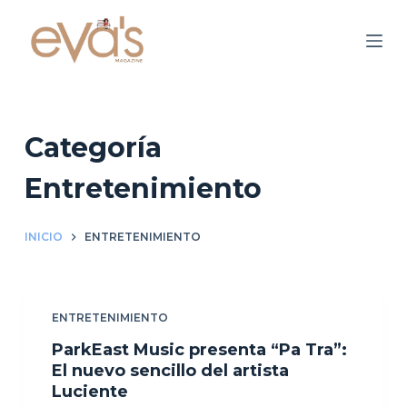
S
a
l
t
a
r
Categoría
a
Entretenimiento
l
c
o
INICIO
ENTRETENIMIENTO
n
t
e
ENTRETENIMIENTO
n
ParkEast Music presenta “Pa Tra”:
i
El nuevo sencillo del artista
d
Luciente
o