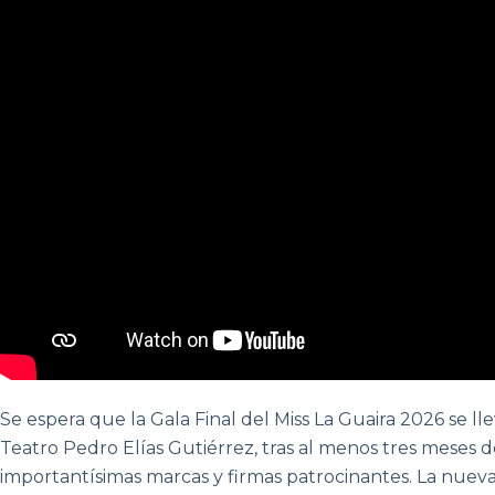
Se espera que la Gala Final del Miss La Guaira 2026 se lle
Teatro Pedro Elías Gutiérrez, tras al menos tres meses 
importantísimas marcas y firmas patrocinantes. La nuev