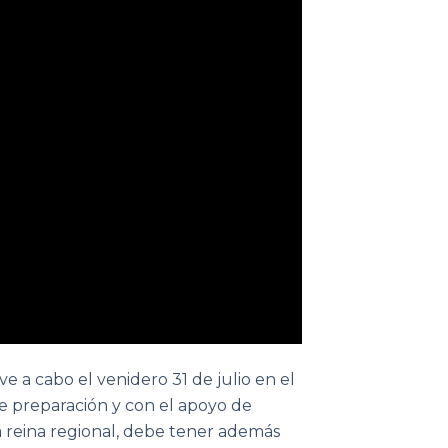
ve a cabo el venidero 31 de julio en el
de preparación y con el apoyo de
a reina regional, debe tener además