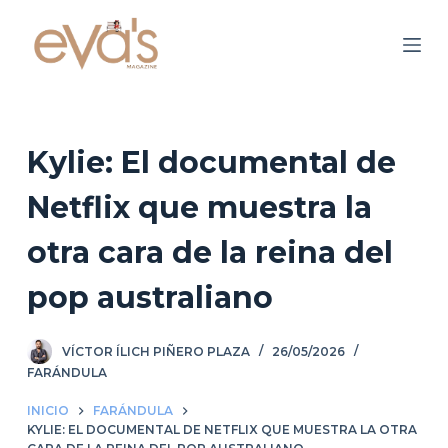
S
a
l
t
a
r
Kylie: El documental de
a
Netflix que muestra la
l
c
otra cara de la reina del
o
n
pop australiano
t
e
VÍCTOR ÍLICH PIÑERO PLAZA
26/05/2026
n
FARÁNDULA
i
d
INICIO
FARÁNDULA
KYLIE: EL DOCUMENTAL DE NETFLIX QUE MUESTRA LA OTRA
o