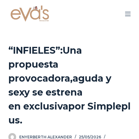
S
a
l
t
a
r
“INFIELES”:Una
a
propuesta
l
c
provocadora,aguda y
o
n
sexy se estrena
t
en exclusivapor Simplepl
e
n
us.
i
d
o
ENYERBERTH ALEXANDER
25/05/2026