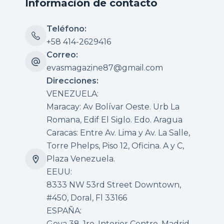
Información de contacto
Teléfono:
+58 414-2629416
Correo:
evasmagazine87@gmail.com
Direcciones:
VENEZUELA:
Maracay: Av Bolívar Oeste. Urb La
Romana, Edif El Siglo. Edo. Aragua
Caracas: Entre Av. Lima y Av. La Salle,
Torre Phelps, Piso 12, Oficina. A y C,
Plaza Venezuela.
EEUU:
8333 NW 53rd Street Downtown,
#450, Doral, Fl 33166
ESPAÑA:
Goya 38, 1ro. Interior Centro, Madrid