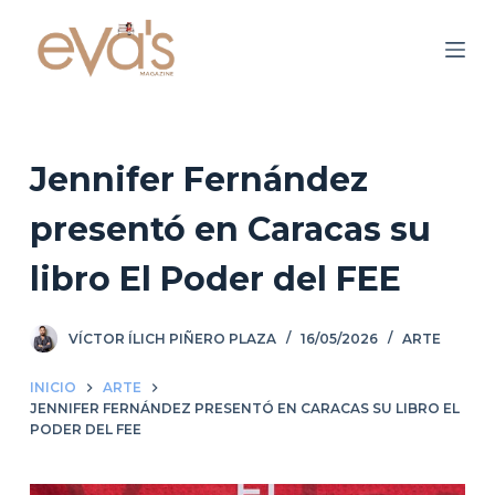
S
a
l
t
a
r
Jennifer Fernández
a
presentó en Caracas su
l
c
libro El Poder del FEE
o
n
VÍCTOR ÍLICH PIÑERO PLAZA
16/05/2026
ARTE
t
e
INICIO
ARTE
n
JENNIFER FERNÁNDEZ PRESENTÓ EN CARACAS SU LIBRO EL
i
PODER DEL FEE
d
o