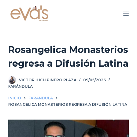
S
a
l
t
a
r
Rosangelica Monasterios
a
regresa a Difusión Latina
l
c
o
VÍCTOR ÍLICH PIÑERO PLAZA
09/05/2026
n
FARÁNDULA
t
INICIO
FARÁNDULA
e
ROSANGELICA MONASTERIOS REGRESA A DIFUSIÓN LATINA
n
i
d
o