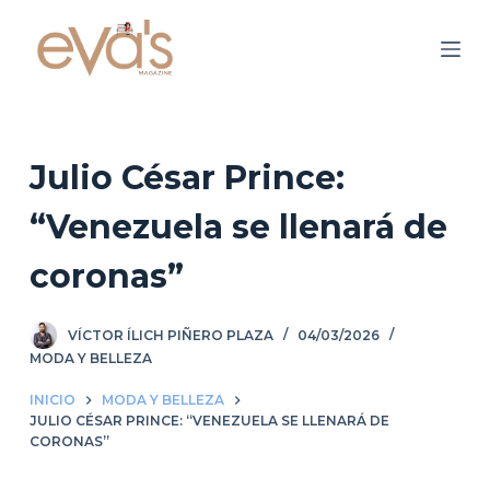
S
a
l
t
a
r
Julio César Prince:
a
“Venezuela se llenará de
l
c
coronas”
o
n
VÍCTOR ÍLICH PIÑERO PLAZA
04/03/2026
t
MODA Y BELLEZA
e
n
INICIO
MODA Y BELLEZA
i
JULIO CÉSAR PRINCE: “VENEZUELA SE LLENARÁ DE
CORONAS”
d
o