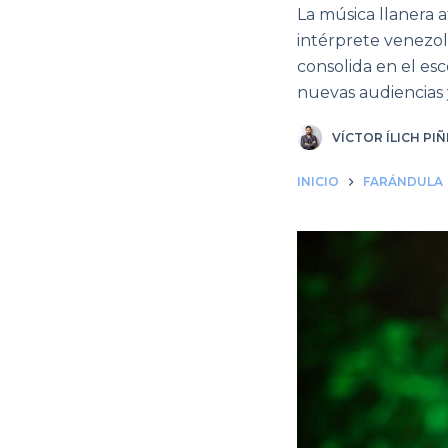
La música llanera 
intérprete venezol
consolida en el es
nuevas audiencias y
VÍCTOR ÍLICH PI
INICIO
FARÁNDULA