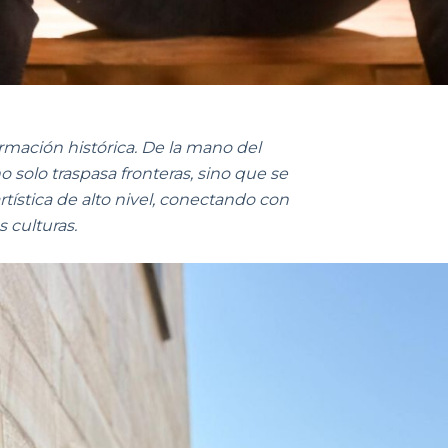
rmación histórica. De la mano del
solo traspasa fronteras, sino que se
tística de alto nivel, conectando con
 culturas.