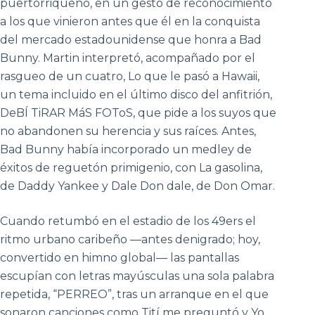
puertorriqueño, en un gesto de reconocimiento
a los que vinieron antes que él en la conquista
del mercado estadounidense que honra a Bad
Bunny. Martin interpretó, acompañado por el
rasgueo de un cuatro, Lo que le pasó a Hawaii,
un tema incluido en el último disco del anfitrión,
DeBÍ TiRAR MáS FOToS, que pide a los suyos que
no abandonen su herencia y sus raíces. Antes,
Bad Bunny había incorporado un medley de
éxitos de reguetón primigenio, con La gasolina,
de Daddy Yankee y Dale Don dale, de Don Omar.
Cuando retumbó en el estadio de los 49ers el
ritmo urbano caribeño —antes denigrado; hoy,
convertido en himno global— las pantallas
escupían con letras mayúsculas una sola palabra
repetida, “PERREO”, tras un arranque en el que
sonaron canciones como Tití me preguntó y Yo