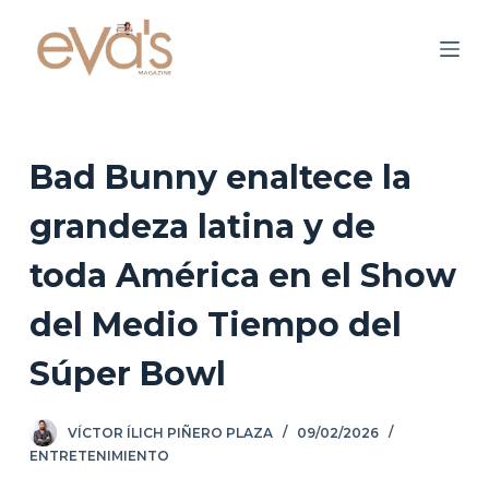
S
a
l
t
a
r
Bad Bunny enaltece la
a
grandeza latina y de
l
c
toda América en el Show
o
n
del Medio Tiempo del
t
Súper Bowl
e
n
i
VÍCTOR ÍLICH PIÑERO PLAZA
09/02/2026
d
ENTRETENIMIENTO
o