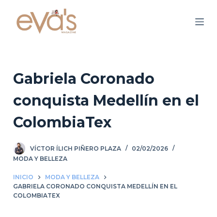
S
a
l
t
a
r
Gabriela Coronado
a
conquista Medellín en el
l
c
ColombiaTex
o
n
VÍCTOR ÍLICH PIÑERO PLAZA
02/02/2026
t
MODA Y BELLEZA
e
n
INICIO
MODA Y BELLEZA
i
GABRIELA CORONADO CONQUISTA MEDELLÍN EN EL
COLOMBIATEX
d
o