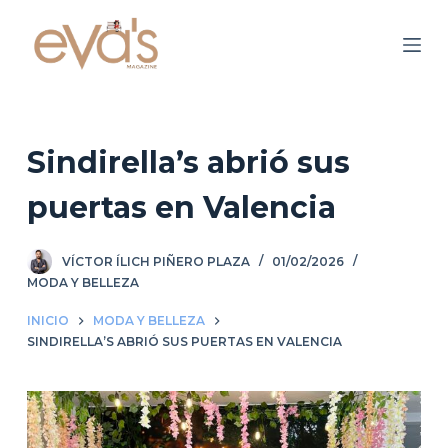
S
a
l
t
a
r
Sindirella’s abrió sus
a
puertas en Valencia
l
c
o
VÍCTOR ÍLICH PIÑERO PLAZA
01/02/2026
n
MODA Y BELLEZA
t
INICIO
MODA Y BELLEZA
e
SINDIRELLA’S ABRIÓ SUS PUERTAS EN VALENCIA
n
i
d
o