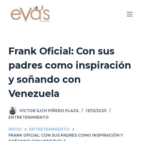
S
a
l
t
a
r
Frank Oficial: Con sus
a
padres como inspiración
l
c
y soñando con
o
n
Venezuela
t
e
VÍCTOR ÍLICH PIÑERO PLAZA
13/12/2025
n
ENTRETENIMIENTO
i
d
INICIO
ENTRETENIMIENTO
FRANK OFICIAL: CON SUS PADRES COMO INSPIRACIÓN Y
o